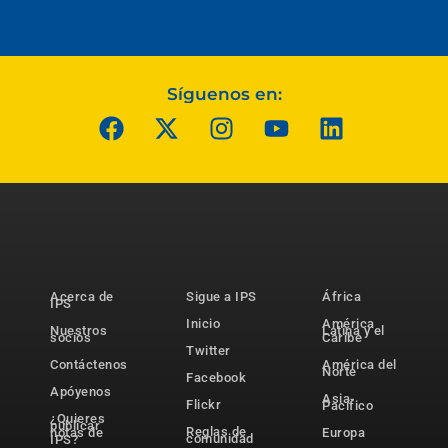
Síguenos en:
Acerca de
Sigue a IPS
África
IPS
Inicio
América
Nuestros
Latina y el
socios
Caribe
Twitter
Contáctenos
América del
Norte
Facebook
Apóyenos
Asia-
Flickr
Pacífico
¿Quieres
publicar
Reglas de
notas de
Europa
comunidad
IPS?