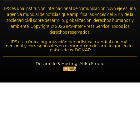
IPS es una institución internacional de comunicación cuyo eje es una
agencia mundial de noticias que amplifica las voces del Sur y de la
sociedad civil sobre desarrollo, globalización, derechos humanos y
ambiente. Copyright © 2025 IPS-Inter Press Service. Todos los
derechos reservados.
IPS es la única organización periodística mundial con más
personal y corresponsales en el mundo en desarrollo que en los
países ricos. DONAR
Desarrollo & Hosting: Atiko.Studio