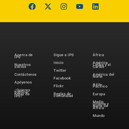
Acerca de
Sigue a IPS
África
IPS
Inicio
América
Nuestros
Latina y el
socios
Caribe
Twitter
Contáctenos
América del
Norte
Facebook
Apóyenos
Asia-
Flickr
Pacífico
¿Quieres
publicar
Reglas de
notas de
Europa
comunidad
IPS?
Medio
Oriente y
Norte de
África
Mundo