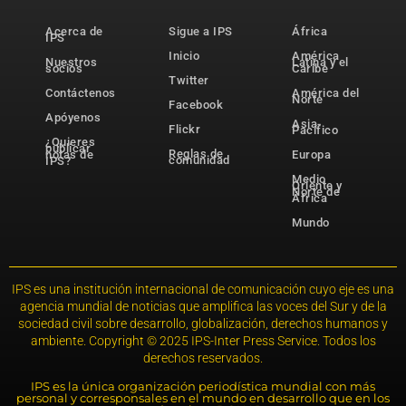
Acerca de
Sigue a IPS
África
IPS
Inicio
América
Nuestros
Latina y el
socios
Caribe
Twitter
Contáctenos
América del
Norte
Facebook
Apóyenos
Asia-
Flickr
Pacífico
¿Quieres
publicar
Reglas de
notas de
Europa
comunidad
IPS?
Medio
Oriente y
Norte de
África
Mundo
IPS es una institución internacional de comunicación cuyo eje es una
agencia mundial de noticias que amplifica las voces del Sur y de la
sociedad civil sobre desarrollo, globalización, derechos humanos y
ambiente. Copyright © 2025 IPS-Inter Press Service. Todos los
derechos reservados.
IPS es la única organización periodística mundial con más
personal y corresponsales en el mundo en desarrollo que en los