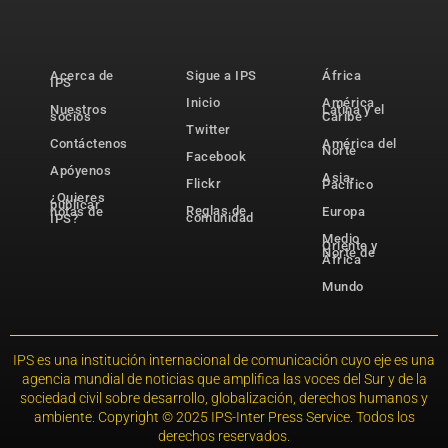
Acerca de
Sigue a IPS
África
IPS
Inicio
América
Nuestros
Latina y el
socios
Caribe
Twitter
Contáctenos
América del
Norte
Facebook
Apóyenos
Asia-
Flickr
Pacífico
¿Quieres
publicar
Reglas de
notas de
Europa
comunidad
IPS?
Medio
Oriente y
Norte de
África
Mundo
IPS es una institución internacional de comunicación cuyo eje es una
agencia mundial de noticias que amplifica las voces del Sur y de la
sociedad civil sobre desarrollo, globalización, derechos humanos y
ambiente. Copyright © 2025 IPS-Inter Press Service. Todos los
derechos reservados.