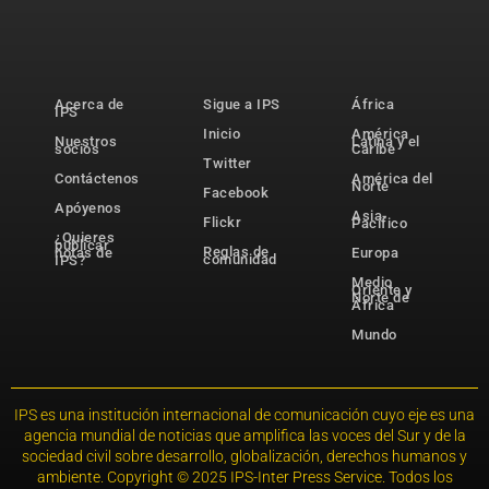
Acerca de
Sigue a IPS
África
IPS
Inicio
América
Nuestros
Latina y el
socios
Caribe
Twitter
Contáctenos
América del
Norte
Facebook
Apóyenos
Asia-
Flickr
Pacífico
¿Quieres
publicar
Reglas de
notas de
Europa
comunidad
IPS?
Medio
Oriente y
Norte de
África
Mundo
IPS es una institución internacional de comunicación cuyo eje es una
agencia mundial de noticias que amplifica las voces del Sur y de la
sociedad civil sobre desarrollo, globalización, derechos humanos y
ambiente. Copyright © 2025 IPS-Inter Press Service. Todos los