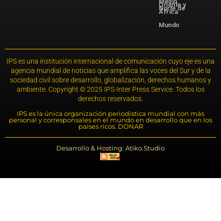
Medio
Oriente y
Norte de
África
Mundo
IPS es una institución internacional de comunicación cuyo eje es una
agencia mundial de noticias que amplifica las voces del Sur y de la
sociedad civil sobre desarrollo, globalización, derechos humanos y
ambiente. Copyright © 2025 IPS-Inter Press Service. Todos los
derechos reservados.
IPS es la única organización periodística mundial con más
personal y corresponsales en el mundo en desarrollo que en los
países ricos. DONAR
Desarrollo & Hosting: Atiko.Studio