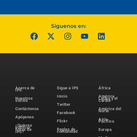
Síguenos en:
Acerca de
Sigue a IPS
África
IPS
Inicio
América
Nuestros
Latina y el
socios
Caribe
Twitter
Contáctenos
América del
Norte
Facebook
Apóyenos
Asia-
Flickr
Pacífico
¿Quieres
publicar
Reglas de
notas de
Europa
comunidad
IPS?