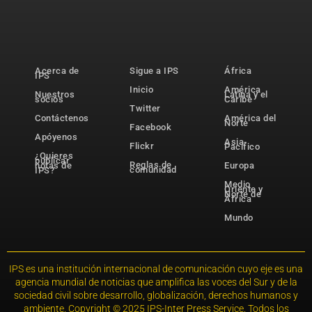
Acerca de
Sigue a IPS
África
IPS
Inicio
América
Nuestros
Latina y el
socios
Caribe
Twitter
Contáctenos
América del
Norte
Facebook
Apóyenos
Asia-
Flickr
Pacífico
¿Quieres
publicar
Reglas de
notas de
Europa
comunidad
IPS?
Medio
Oriente y
Norte de
África
Mundo
IPS es una institución internacional de comunicación cuyo eje es una
agencia mundial de noticias que amplifica las voces del Sur y de la
sociedad civil sobre desarrollo, globalización, derechos humanos y
ambiente. Copyright © 2025 IPS-Inter Press Service. Todos los