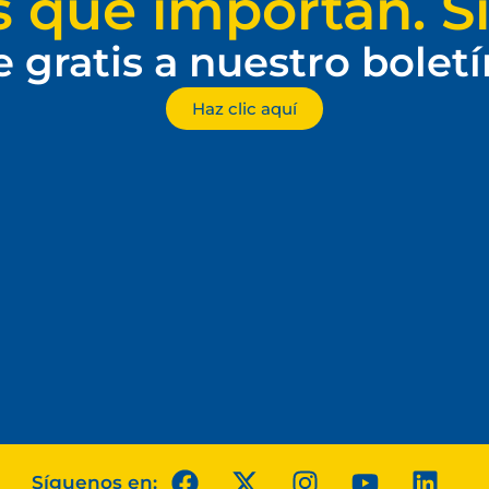
s que importan. Si
e gratis a nuestro bolet
Haz clic aquí
Síguenos en: