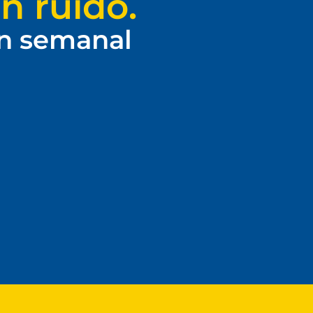
n ruido.
ín semanal