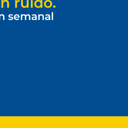
n ruido.
ín semanal