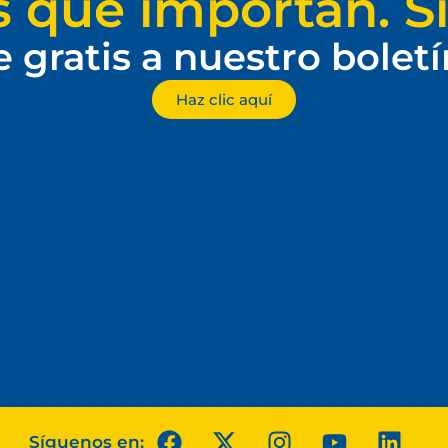
s que importan. Si
e gratis a nuestro bolet
Haz clic aquí
Síguenos en: