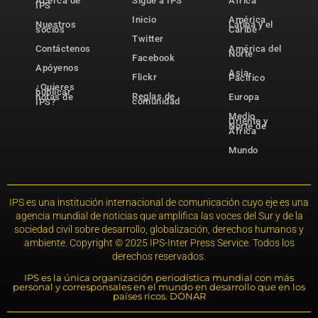
Acerca de
Sigue a IPS
África
IPS
Inicio
América
Nuestros
Latina y el
socios
Caribe
Twitter
Contáctenos
América del
Norte
Facebook
Apóyenos
Asia-
Flickr
Pacífico
¿Quieres
publicar
Reglas de
notas de
Europa
comunidad
IPS?
Medio
Oriente y
Norte de
África
Mundo
IPS es una institución internacional de comunicación cuyo eje es una
agencia mundial de noticias que amplifica las voces del Sur y de la
sociedad civil sobre desarrollo, globalización, derechos humanos y
ambiente. Copyright © 2025 IPS-Inter Press Service. Todos los
derechos reservados.
IPS es la única organización periodística mundial con más
personal y corresponsales en el mundo en desarrollo que en los
países ricos. DONAR