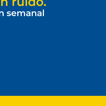
n ruido.
ín semanal