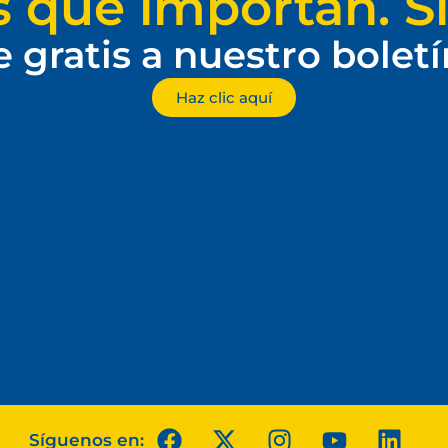
s que importan. Si
e gratis a nuestro bolet
Haz clic aquí
Síguenos en: