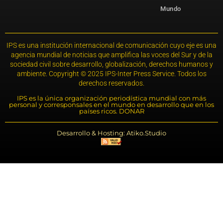
Mundo
IPS es una institución internacional de comunicación cuyo eje es una
agencia mundial de noticias que amplifica las voces del Sur y de la
sociedad civil sobre desarrollo, globalización, derechos humanos y
ambiente. Copyright © 2025 IPS-Inter Press Service. Todos los
derechos reservados.
IPS es la única organización periodística mundial con más
personal y corresponsales en el mundo en desarrollo que en los
países ricos. DONAR
Desarrollo & Hosting: Atiko.Studio