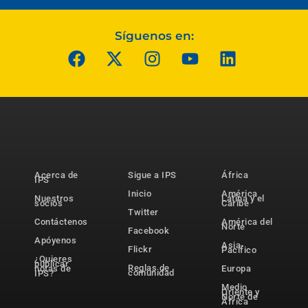
Síguenos en:
Acerca de
Sigue a IPS
África
IPS
Inicio
América
Nuestros
Latina y el
socios
Caribe
Twitter
Contáctenos
América del
Norte
Facebook
Apóyenos
Asia-
Flickr
Pacífico
¿Quieres
publicar
Reglas de
notas de
Europa
comunidad
IPS?
Medio
Oriente y
Norte de
África