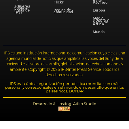
Asia-
Flickr
Pacífico
¿Quieres
publicar
Reglas de
notas de
Europa
comunidad
IPS?
Medio
Oriente y
Norte de
África
Mundo
IPS es una institución internacional de comunicación cuyo eje es una
agencia mundial de noticias que amplifica las voces del Sur y de la
sociedad civil sobre desarrollo, globalización, derechos humanos y
ambiente. Copyright © 2025 IPS-Inter Press Service. Todos los
derechos reservados.
IPS es la única organización periodística mundial con más
personal y corresponsales en el mundo en desarrollo que en los
países ricos. DONAR
Desarrollo & Hosting: Atiko.Studio