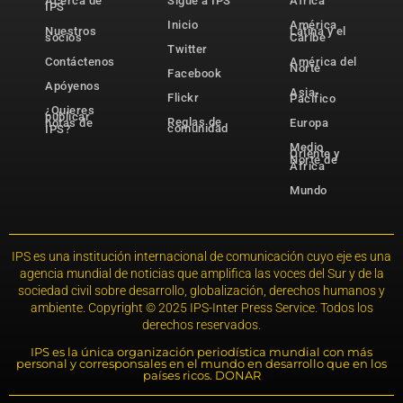
Acerca de
Sigue a IPS
África
IPS
Inicio
América
Nuestros
Latina y el
socios
Caribe
Twitter
Contáctenos
América del
Norte
Facebook
Apóyenos
Asia-
Flickr
Pacífico
¿Quieres
publicar
Reglas de
notas de
Europa
comunidad
IPS?
Medio
Oriente y
Norte de
África
Mundo
IPS es una institución internacional de comunicación cuyo eje es una
agencia mundial de noticias que amplifica las voces del Sur y de la
sociedad civil sobre desarrollo, globalización, derechos humanos y
ambiente. Copyright © 2025 IPS-Inter Press Service. Todos los
derechos reservados.
IPS es la única organización periodística mundial con más
personal y corresponsales en el mundo en desarrollo que en los
países ricos. DONAR