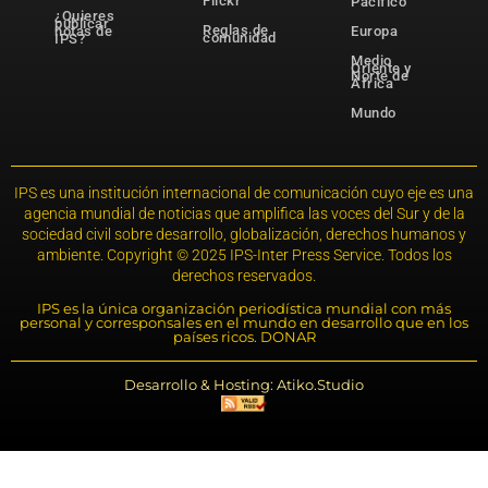
Flickr
Pacífico
¿Quieres
publicar
Reglas de
notas de
Europa
comunidad
IPS?
Medio
Oriente y
Norte de
África
Mundo
IPS es una institución internacional de comunicación cuyo eje es una
agencia mundial de noticias que amplifica las voces del Sur y de la
sociedad civil sobre desarrollo, globalización, derechos humanos y
ambiente. Copyright © 2025 IPS-Inter Press Service. Todos los
derechos reservados.
IPS es la única organización periodística mundial con más
personal y corresponsales en el mundo en desarrollo que en los
países ricos. DONAR
Desarrollo & Hosting: Atiko.Studio