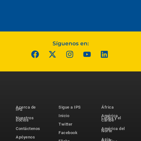
Síguenos en:
Acerca de
Sigue a IPS
África
IPS
Inicio
América
Nuestros
Latina y el
socios
Caribe
Twitter
Contáctenos
América del
Norte
Facebook
Apóyenos
Asia-