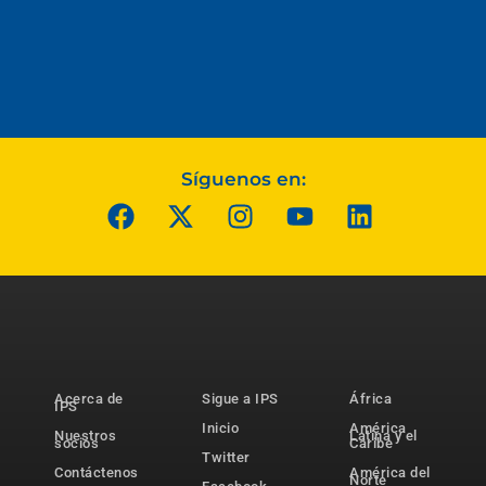
Síguenos en:
Acerca de
Sigue a IPS
África
IPS
Inicio
América
Nuestros
Latina y el
socios
Caribe
Twitter
Contáctenos
América del
Norte