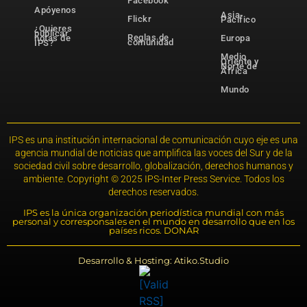
Facebook
Apóyenos
Asia-
Flickr
Pacífico
¿Quieres
publicar
Reglas de
notas de
Europa
comunidad
IPS?
Medio
Oriente y
Norte de
África
Mundo
IPS es una institución internacional de comunicación cuyo eje es una
agencia mundial de noticias que amplifica las voces del Sur y de la
sociedad civil sobre desarrollo, globalización, derechos humanos y
ambiente. Copyright © 2025 IPS-Inter Press Service. Todos los
derechos reservados.
IPS es la única organización periodística mundial con más
personal y corresponsales en el mundo en desarrollo que en los
países ricos. DONAR
Desarrollo & Hosting: Atiko.Studio