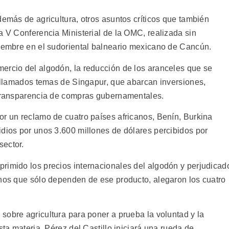
demás de agricultura, otros asuntos críticos que también
a V Conferencia Ministerial de la OMC, realizada sin
tiembre en el sudoriental balneario mexicano de Cancún.
ercio del algodón, la reducción de los aranceles que se
s llamados temas de Singapur, que abarcan inversiones,
 transparencia de compras gubernamentales.
or un reclamo de cuatro países africanos, Benín, Burkina
idios por unos 3.600 millones de dólares percibidos por
sector.
rimido los precios internacionales del algodón y perjudicad
anos que sólo dependen de ese producto, alegaron los cuatro
obre agricultura para poner a prueba la voluntad y la
sta materia, Pérez del Castillo iniciará una rueda de