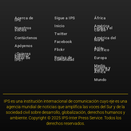
Acerca de
Sigue a IPS
África
IPS
Inicio
América
Nuestros
Latina y el
socios
Caribe
Twitter
Contáctenos
América del
Norte
Facebook
Apóyenos
Asia-
Flickr
Pacífico
¿Quieres
publicar
Reglas de
notas de
Europa
comunidad
IPS?
Medio
Oriente y
Norte de
África
Mundo
IPS es una institución internacional de comunicación cuyo eje es una
agencia mundial de noticias que amplifica las voces del Sur y de la
sociedad civil sobre desarrollo, globalización, derechos humanos y
ambiente. Copyright © 2025 IPS-Inter Press Service. Todos los
derechos reservados.