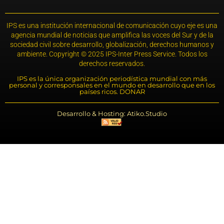
IPS es una institución internacional de comunicación cuyo eje es una
agencia mundial de noticias que amplifica las voces del Sur y de la
sociedad civil sobre desarrollo, globalización, derechos humanos y
ambiente. Copyright © 2025 IPS-Inter Press Service. Todos los
derechos reservados.
IPS es la única organización periodística mundial con más
personal y corresponsales en el mundo en desarrollo que en los
países ricos. DONAR
Desarrollo & Hosting: Atiko.Studio