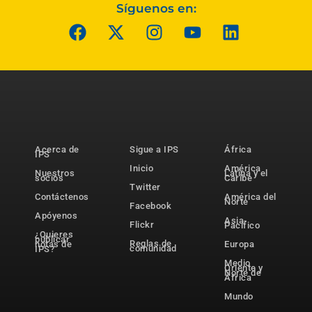
Síguenos en:
Acerca de
Sigue a IPS
África
IPS
Inicio
América
Nuestros
Latina y el
socios
Caribe
Twitter
Contáctenos
América del
Norte
Facebook
Apóyenos
Asia-
Flickr
Pacífico
¿Quieres
publicar
Reglas de
notas de
Europa
comunidad
IPS?
Medio
Oriente y
Norte de
África
Mundo