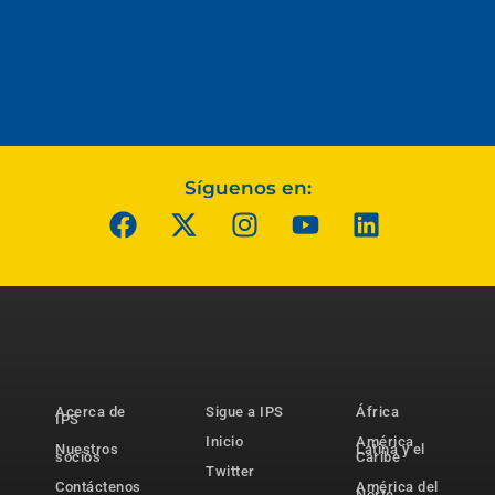
Síguenos en:
Acerca de
Sigue a IPS
África
IPS
Inicio
América
Nuestros
Latina y el
socios
Caribe
Twitter
Contáctenos
América del
Norte