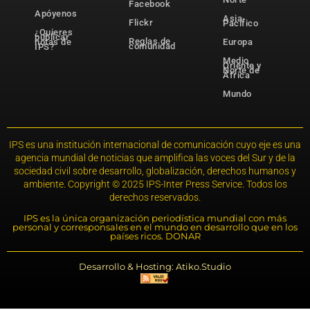
Facebook
Apóyenos
Asia-
Flickr
Pacífico
¿Quieres
publicar
Reglas de
notas de
Europa
comunidad
IPS?
Medio
Oriente y
Norte de
África
Mundo
IPS es una institución internacional de comunicación cuyo eje es una
agencia mundial de noticias que amplifica las voces del Sur y de la
sociedad civil sobre desarrollo, globalización, derechos humanos y
ambiente. Copyright © 2025 IPS-Inter Press Service. Todos los
derechos reservados.
IPS es la única organización periodística mundial con más
personal y corresponsales en el mundo en desarrollo que en los
países ricos. DONAR
Desarrollo & Hosting: Atiko.Studio