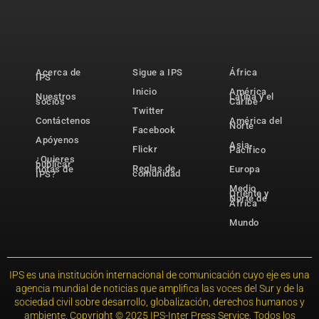
Acerca de
Sigue a IPS
África
IPS
Inicio
América
Nuestros
Latina y el
socios
Caribe
Twitter
Contáctenos
América del
Norte
Facebook
Apóyenos
Asia-
Flickr
Pacífico
¿Quieres
publicar
Reglas de
notas de
Europa
comunidad
IPS?
Medio
Oriente y
Norte de
África
Mundo
IPS es una institución internacional de comunicación cuyo eje es una
agencia mundial de noticias que amplifica las voces del Sur y de la
sociedad civil sobre desarrollo, globalización, derechos humanos y
ambiente. Copyright © 2025 IPS-Inter Press Service. Todos los