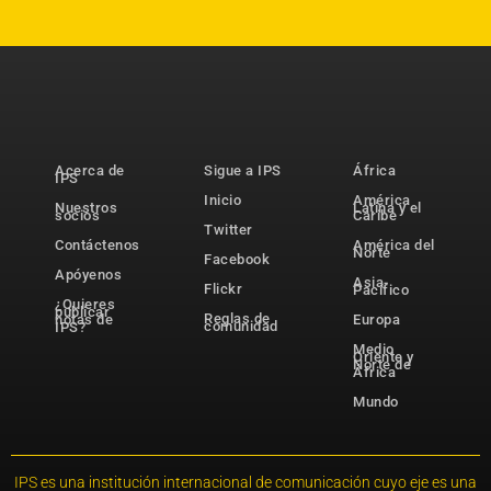
Acerca de
Sigue a IPS
África
IPS
Inicio
América
Nuestros
Latina y el
socios
Caribe
Twitter
Contáctenos
América del
Norte
Facebook
Apóyenos
Asia-
Flickr
Pacífico
¿Quieres
publicar
Reglas de
notas de
Europa
comunidad
IPS?
Medio
Oriente y
Norte de
África
Mundo
IPS es una institución internacional de comunicación cuyo eje es una