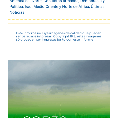
América del Norte
,
Conflictos armados
,
Democracia y
Política
,
Iraq
,
Medio Oriente y Norte de África
,
Últimas
Noticias
Este informe incluye imágenes de calidad que pueden
ser bajadas e impresas. Copyright IPS, estas imágenes
sólo pueden ser impresas junto con este informe