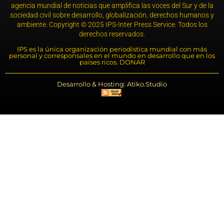
agencia mundial de noticias que amplifica las voces del Sur y de la
sociedad civil sobre desarrollo, globalización, derechos humanos y
ambiente. Copyright © 2025 IPS-Inter Press Service. Todos los
derechos reservados.
IPS es la única organización periodística mundial con más
personal y corresponsales en el mundo en desarrollo que en los
países ricos. DONAR
Desarrollo & Hosting: Atiko.Studio