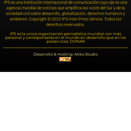
IPS es una institución internacional de comunicación cuyo eje es una
agencia mundial de noticias que amplifica las voces del Sur y de la
sociedad civil sobre desarrollo, globalización, derechos humanos y
ambiente. Copyright © 2025 IPS-Inter Press Service. Todos los
derechos reservados.
IPS es la única organización periodística mundial con más
personal y corresponsales en el mundo en desarrollo que en los
países ricos. DONAR
Desarrollo & Hosting: Atiko.Studio