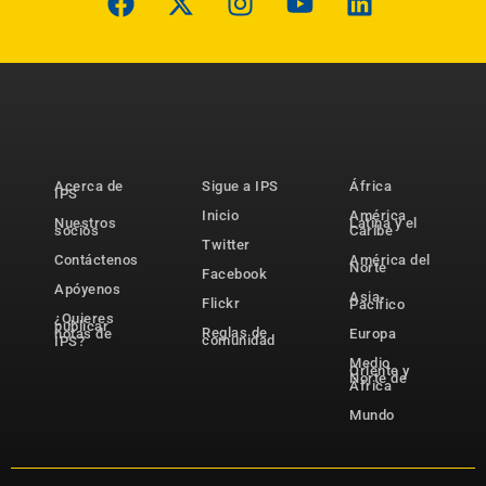
Acerca de
Sigue a IPS
África
IPS
Inicio
América
Nuestros
Latina y el
socios
Caribe
Twitter
Contáctenos
América del
Norte
Facebook
Apóyenos
Asia-
Flickr
Pacífico
¿Quieres
publicar
Reglas de
notas de
Europa
comunidad
IPS?
Medio
Oriente y
Norte de
África
Mundo