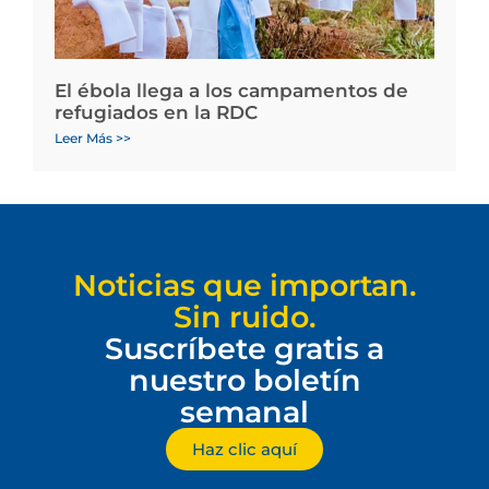
El ébola llega a los campamentos de
refugiados en la RDC
Leer Más >>
Noticias que importan.
Sin ruido.
Suscríbete gratis a
nuestro boletín
semanal
Haz clic aquí