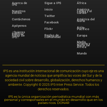
Acerca de
Sigue a IPS
África
IPS
Inicio
América
Nuestros
Latina y el
socios
Caribe
Twitter
Contáctenos
América del
Norte
Facebook
Apóyenos
Asia-
Flickr
Pacífico
¿Quieres
publicar
Reglas de
notas de
Europa
comunidad
IPS?
Medio
Oriente y
Norte de
África
Mundo
IPS es una institución internacional de comunicación cuyo eje es una
agencia mundial de noticias que amplifica las voces del Sur y de la
sociedad civil sobre desarrollo, globalización, derechos humanos y
ambiente. Copyright © 2025 IPS-Inter Press Service. Todos los
derechos reservados.
IPS es la única organización periodística mundial con más
personal y corresponsales en el mundo en desarrollo que en los
países ricos. DONAR