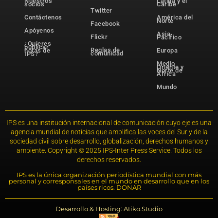
Nuestros
Latina y el
socios
Caribe
Twitter
Contáctenos
América del
Norte
Facebook
Apóyenos
Asia-
Flickr
Pacífico
¿Quieres
publicar
Reglas de
notas de
Europa
comunidad
IPS?
Medio
Oriente y
Norte de
África
Mundo
IPS es una institución internacional de comunicación cuyo eje es una
agencia mundial de noticias que amplifica las voces del Sur y de la
sociedad civil sobre desarrollo, globalización, derechos humanos y
ambiente. Copyright © 2025 IPS-Inter Press Service. Todos los
derechos reservados.
IPS es la única organización periodística mundial con más
personal y corresponsales en el mundo en desarrollo que en los
países ricos. DONAR
Desarrollo & Hosting: Atiko.Studio