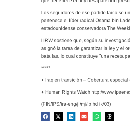
que pertenece el hoy desaparecido presi
Los seguidores de ese partido laico se un
pertenece el líder radical Osama bin Lade
estadounidense conservadora The Weekl
HRW sostiene que, según su investigaci
asignó la tarea de garantizar la ley y el
batallas, lo cual constituye "una receta pa
*****
+ Iraq en transición – Cobertura especial
+ Human Rights Watch http://www.ipsenes
(FIN/IPS/tra-eng/jl/mj/ip hd ik/03)