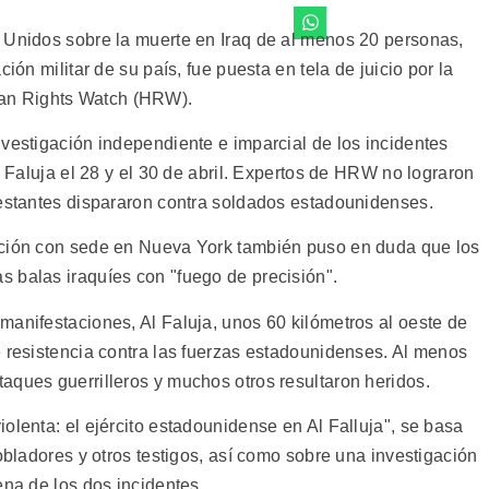
 Unidos sobre la muerte en Iraq de al menos 20 personas,
ión militar de su país, fue puesta en tela de juicio por la
an Rights Watch (HRW).
nvestigación independiente e imparcial de los incidentes
l Faluja el 28 y el 30 de abril. Expertos de HRW no lograron
festantes dispararon contra soldados estadounidenses.
ación con sede en Nueva York también puso en duda que los
 balas iraquíes con "fuego de precisión".
manifestaciones, Al Faluja, unos 60 kilómetros al oeste de
e resistencia contra las fuerzas estadounidenses. Al menos
aques guerrilleros y muchos otros resultaron heridos.
olenta: el ejército estadounidense en Al Falluja", se basa
pobladores y otros testigos, así como sobre una investigación
ena de los dos incidentes.