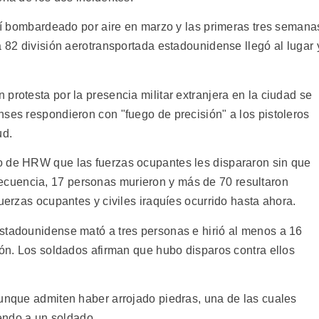
 sí bombardeado por aire en marzo y las primeras tres semana
a 82 división aerotransportada estadounidense llegó al lugar 
protesta por la presencia militar extranjera en la ciudad se
nses respondieron con "fuego de precisión" a los pistoleros
ud.
o de HRW que las fuerzas ocupantes les dispararon sin que
cuencia, 17 personas murieron y más de 70 resultaron
fuerzas ocupantes y civiles iraquíes ocurrido hasta ahora.
stadounidense mató a tres personas e hirió al menos a 16
ión. Los soldados afirman que hubo disparos contra ellos
aunque admiten haber arrojado piedras, una de las cuales
iendo a un soldado.