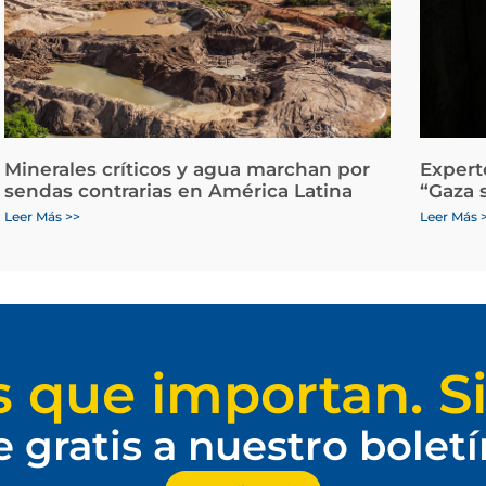
Minerales críticos y agua marchan por
Expert
sendas contrarias en América Latina
“Gaza 
Leer Más >>
Leer Más 
s que importan. Si
e gratis a nuestro bolet