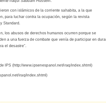
dente iraquí Saddam Hussein.
ieron con islámicos de la corriente sahabita, a la que
n, para luchar contra la ocupación, según la revista
y Standard.
ón, los abusos de derechos humanos ocurren porque se
 orden a una fuerza de combate que venía de participar en dura
ra el desastre".
 de IPS (http://www.ipsenespanol.net/iraq/index.shtml)
panol.net/iraq/index.shtml)