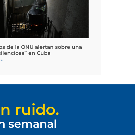
os de la ONU alertan sobre una
silenciosa” en Cuba
>>
n ruido.
ín semanal