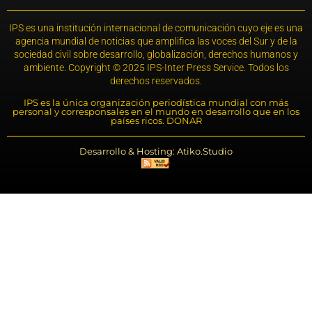
IPS es una institución internacional de comunicación cuyo eje es una
agencia mundial de noticias que amplifica las voces del Sur y de la
sociedad civil sobre desarrollo, globalización, derechos humanos y
ambiente. Copyright © 2025 IPS-Inter Press Service. Todos los
derechos reservados.
IPS es la única organización periodística mundial con más
personal y corresponsales en el mundo en desarrollo que en los
países ricos. DONAR
Desarrollo & Hosting: Atiko.Studio