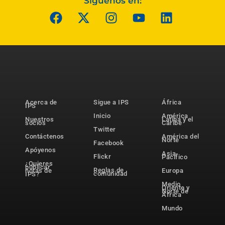
Síguenos en:
Acerca de
Sigue a IPS
África
IPS
Inicio
América
Nuestros
Latina y el
socios
Caribe
Twitter
Contáctenos
América del
Norte
Facebook
Apóyenos
Asia-
Flickr
Pacífico
¿Quieres
publicar
Reglas de
notas de
Europa
comunidad
IPS?
Medio
Oriente y
Norte de
África
Mundo