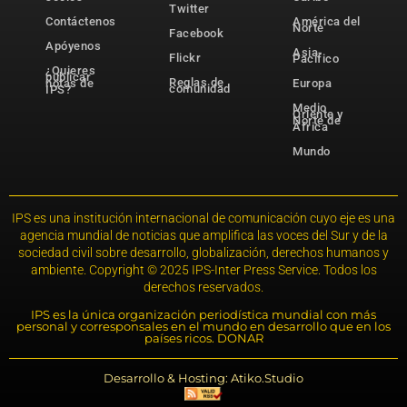
Twitter
Contáctenos
América del
Norte
Facebook
Apóyenos
Asia-
Flickr
Pacífico
¿Quieres
publicar
Reglas de
notas de
Europa
comunidad
IPS?
Medio
Oriente y
Norte de
África
Mundo
IPS es una institución internacional de comunicación cuyo eje es una
agencia mundial de noticias que amplifica las voces del Sur y de la
sociedad civil sobre desarrollo, globalización, derechos humanos y
ambiente. Copyright © 2025 IPS-Inter Press Service. Todos los
derechos reservados.
IPS es la única organización periodística mundial con más
personal y corresponsales en el mundo en desarrollo que en los
países ricos. DONAR
Desarrollo & Hosting: Atiko.Studio