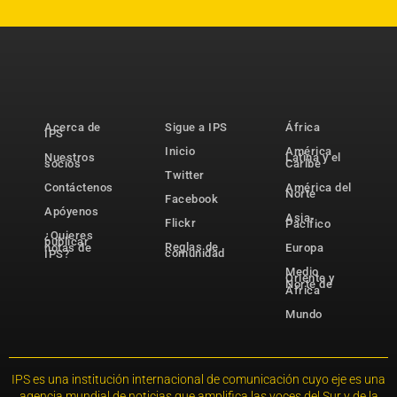
Acerca de
Sigue a IPS
África
IPS
Inicio
América
Nuestros
Latina y el
socios
Caribe
Twitter
Contáctenos
América del
Norte
Facebook
Apóyenos
Asia-
Flickr
Pacífico
¿Quieres
publicar
Reglas de
notas de
Europa
comunidad
IPS?
Medio
Oriente y
Norte de
África
Mundo
IPS es una institución internacional de comunicación cuyo eje es una
agencia mundial de noticias que amplifica las voces del Sur y de la