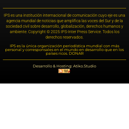
IPS es una institución internacional de comunicación cuyo eje es una
agencia mundial de noticias que amplifica las voces del Sur y de la
sociedad civil sobre desarrollo, globalización, derechos humanos y
ambiente. Copyright © 2025 IPS-Inter Press Service. Todos los
derechos reservados.
IPS es la única organización periodística mundial con más
personal y corresponsales en el mundo en desarrollo que en los
países ricos. DONAR
Desarrollo & Hosting: Atiko.Studio