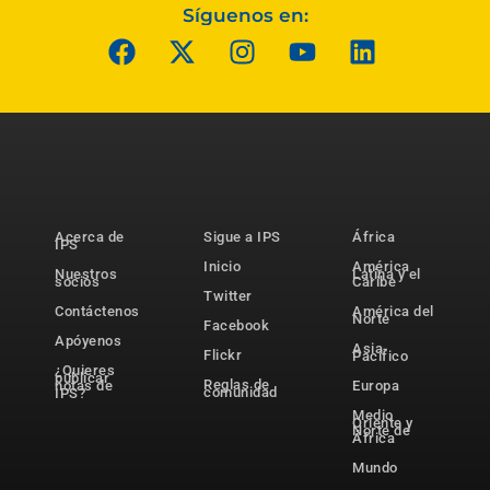
Síguenos en:
Acerca de
Sigue a IPS
África
IPS
Inicio
América
Nuestros
Latina y el
socios
Caribe
Twitter
Contáctenos
América del
Norte
Facebook
Apóyenos
Asia-
Flickr
Pacífico
¿Quieres
publicar
Reglas de
notas de
Europa
comunidad
IPS?
Medio
Oriente y
Norte de
África
Mundo