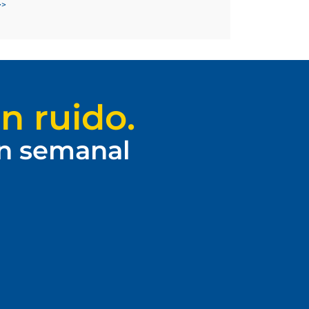
>>
n ruido.
ín semanal