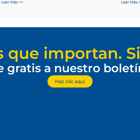
Leer Más >>
Leer Más 
s que importan. Si
e gratis a nuestro bolet
Haz clic aquí