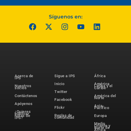
Síguenos en:
Acerca de
Sigue a IPS
África
IPS
Inicio
América
Nuestros
Latina y el
socios
Caribe
Twitter
Contáctenos
América del
Norte
Facebook
Apóyenos
Asia-
Flickr
Pacífico
¿Quieres
publicar
Reglas de
notas de
Europa
comunidad
IPS?
Medio
Oriente y
Norte de
África