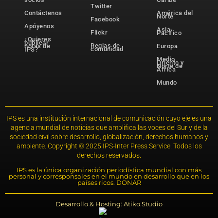
Twitter
Contáctenos
América del
Norte
Facebook
Apóyenos
Asia-
Flickr
Pacífico
¿Quieres
publicar
Reglas de
notas de
Europa
comunidad
IPS?
Medio
Oriente y
Norte de
África
Mundo
IPS es una institución internacional de comunicación cuyo eje es una
agencia mundial de noticias que amplifica las voces del Sur y de la
sociedad civil sobre desarrollo, globalización, derechos humanos y
ambiente. Copyright © 2025 IPS-Inter Press Service. Todos los
derechos reservados.
IPS es la única organización periodística mundial con más
personal y corresponsales en el mundo en desarrollo que en los
países ricos. DONAR
Desarrollo & Hosting: Atiko.Studio