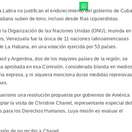
 Latina no justifican el endurecimiento del gobierno de Cub
 Habana suben de tono, incluso desde filas izquierdistas.
la Organización de las Naciones Unidas (ONU), reunida en
es, Venezuela fue la única de 11 naciones latinoamericanas
de La Habana, en una votación ejercida por 53 países.
sil y Argentina, dos de los mayores países de la región, se
ba aprobada en esa Comisión, considerada blanda en medio
na expresa, y ni siquiera menciona duras medidas represiva
nas.
ganismo una resolución propuesta por gobiernos de América
ptar la visita de Christine Chanet, representante especial del
s para los Derechos Humanos, cuya misión es evaluar el
sión de no recibir a Chanet.