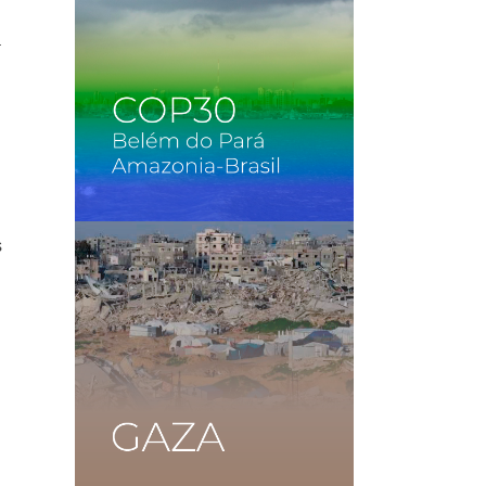
a
s
s