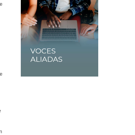
re
de
e
ón