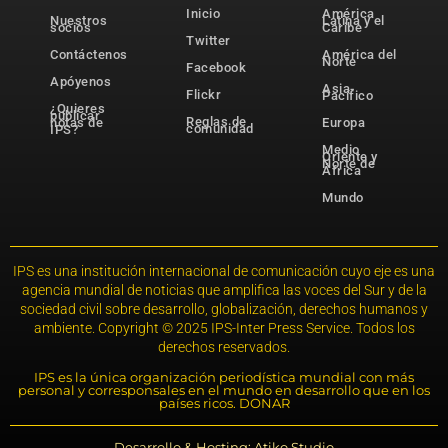
Inicio
América
Nuestros
Latina y el
socios
Caribe
Twitter
Contáctenos
América del
Norte
Facebook
Apóyenos
Asia-
Flickr
Pacífico
¿Quieres
publicar
Reglas de
notas de
Europa
comunidad
IPS?
Medio
Oriente y
Norte de
África
Mundo
IPS es una institución internacional de comunicación cuyo eje es una
agencia mundial de noticias que amplifica las voces del Sur y de la
sociedad civil sobre desarrollo, globalización, derechos humanos y
ambiente. Copyright © 2025 IPS-Inter Press Service. Todos los
derechos reservados.
IPS es la única organización periodística mundial con más
personal y corresponsales en el mundo en desarrollo que en los
países ricos. DONAR
Desarrollo & Hosting: Atiko.Studio