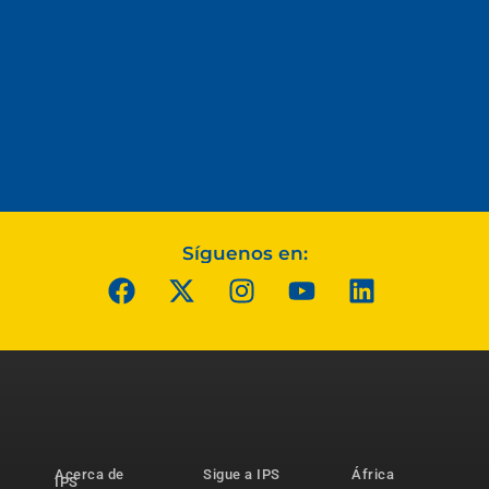
Síguenos en:
Acerca de
Sigue a IPS
África
IPS