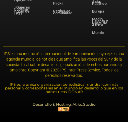
Asia-
Flickr
Pacífico
¿Quieres
publicar
Reglas de
notas de
Europa
comunidad
IPS?
Medio
Oriente y
Norte de
África
Mundo
IPS es una institución internacional de comunicación cuyo eje es una
agencia mundial de noticias que amplifica las voces del Sur y de la
sociedad civil sobre desarrollo, globalización, derechos humanos y
ambiente. Copyright © 2025 IPS-Inter Press Service. Todos los
derechos reservados.
IPS es la única organización periodística mundial con más
personal y corresponsales en el mundo en desarrollo que en los
países ricos. DONAR
Desarrollo & Hosting: Atiko.Studio