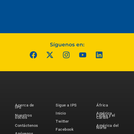
Síguenos en:
Acerca de
Sigue a IPS
África
IPS
Inicio
América
Nuestros
Latina y el
socios
Caribe
Twitter
Contáctenos
América del
Norte
Facebook
Apóyenos