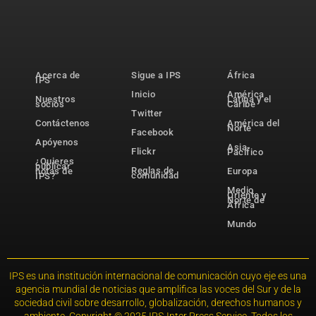
Acerca de
Sigue a IPS
África
IPS
Inicio
América
Nuestros
Latina y el
socios
Caribe
Twitter
Contáctenos
América del
Norte
Facebook
Apóyenos
Asia-
Flickr
Pacífico
¿Quieres
publicar
Reglas de
notas de
Europa
comunidad
IPS?
Medio
Oriente y
Norte de
África
Mundo
IPS es una institución internacional de comunicación cuyo eje es una
agencia mundial de noticias que amplifica las voces del Sur y de la
sociedad civil sobre desarrollo, globalización, derechos humanos y