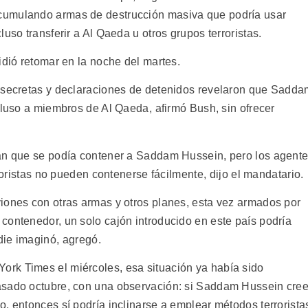
cumulando armas de destrucción masiva que podría usar
uso transferir a Al Qaeda u otros grupos terroristas.
idió retomar en la noche del martes.
s secretas y declaraciones de detenidos revelaron que Sadd
cluso a miembros de Al Qaeda, afirmó Bush, sin ofrecer
ían que se podía contener a Saddam Hussein, pero los agent
rroristas no pueden contenerse fácilmente, dijo el mandatario.
iones con otras armas y otros planes, esta vez armados por
contenedor, un solo cajón introducido en este país podría
ie imaginó, agregó.
rk Times el miércoles, esa situación ya había sido
asado octubre, con una observación: si Saddam Hussein cre
, entonces sí podría inclinarse a emplear métodos terrorista