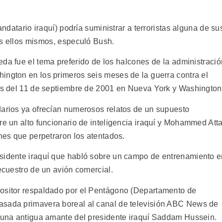
andatario iraquí) podría suministrar a terroristas alguna de su
s ellos mismos, especuló Bush.
da fue el tema preferido de los halcones de la administració
ington en los primeros seis meses de la guerra contra el
dos del 11 de septiembre de 2001 en Nueva York y Washington
darios ya ofrecían numerosos relatos de un supuesto
re un alto funcionario de inteligencia iraquí y Mohammed Atta
ones que perpetraron los atentados.
isidente iraquí que habló sobre un campo de entrenamiento 
secuestro de un avión comercial.
positor respaldado por el Pentágono (Departamento de
asada primavera boreal al canal de televisión ABC News de
r una antigua amante del presidente iraquí Saddam Hussein.