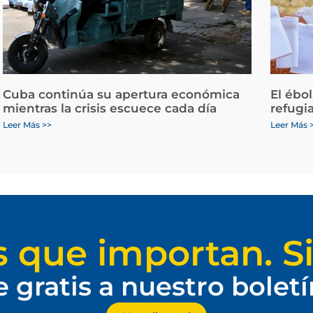
Cuba continúa su apertura económica
El ébo
mientras la crisis escuece cada día
refugi
Leer Más >>
Leer Más 
s que importan. Si
e gratis a nuestro bolet