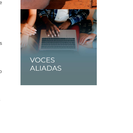
de
as
o
s