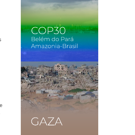
s
o
de
e