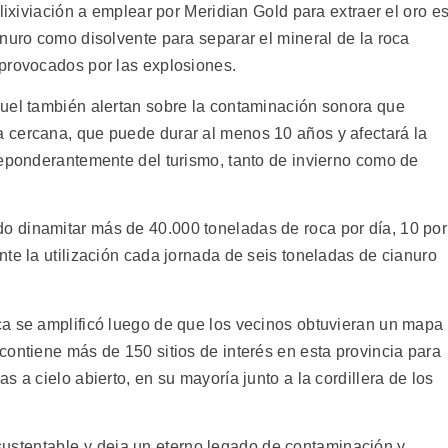
lixiviación a emplear por Meridian Gold para extraer el oro e
nuro como disolvente para separar el mineral de la roca
provocados por las explosiones.
uel también alertan sobre la contaminación sonora que
 cercana, que puede durar al menos 10 años y afectará la
reponderantemente del turismo, tanto de invierno como de
 dinamitar más de 40.000 toneladas de roca por día, 10 por
te la utilización cada jornada de seis toneladas de cianuro
a se amplificó luego de que los vecinos obtuvieran un mapa
contiene más de 150 sitios de interés en esta provincia para
 a cielo abierto, en su mayoría junto a la cordillera de los
nsustentable y deja un eterno legado de contaminación y