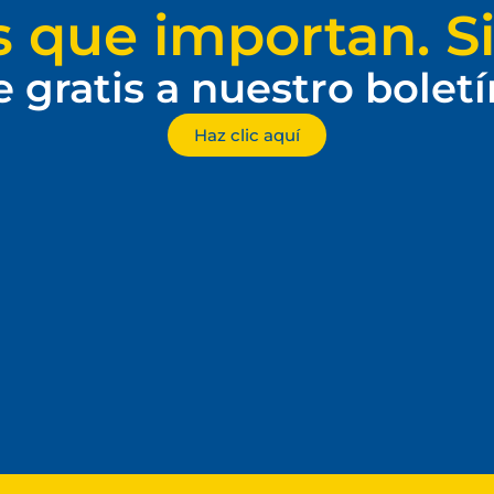
s que importan. Si
e gratis a nuestro bolet
Haz clic aquí