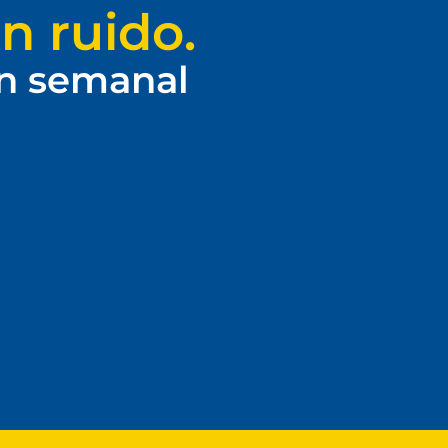
n ruido.
ín semanal