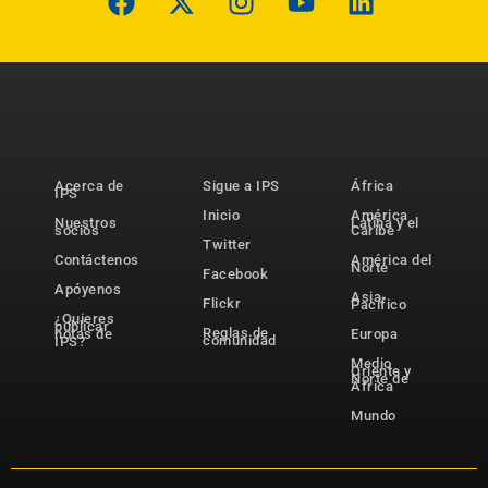
Acerca de
Sigue a IPS
África
IPS
Inicio
América
Nuestros
Latina y el
socios
Caribe
Twitter
Contáctenos
América del
Norte
Facebook
Apóyenos
Asia-
Flickr
Pacífico
¿Quieres
publicar
Reglas de
notas de
Europa
comunidad
IPS?
Medio
Oriente y
Norte de
África
Mundo