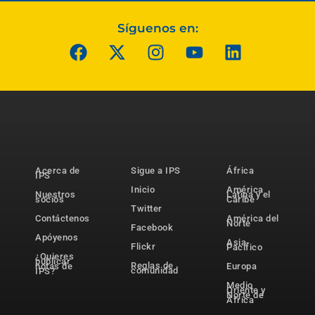
Síguenos en:
Acerca de
Sigue a IPS
África
IPS
Inicio
América
Nuestros
Latina y el
socios
Caribe
Twitter
Contáctenos
América del
Norte
Facebook
Apóyenos
Asia-
Flickr
Pacífico
¿Quieres
publicar
Reglas de
notas de
Europa
comunidad
IPS?
Medio
Oriente y
Norte de
África