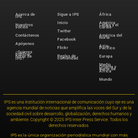
Acerca de
Sigue a IPS
África
IPS
Inicio
América
Nuestros
Latina y el
socios
Caribe
Twitter
Contáctenos
América del
Norte
Facebook
Apóyenos
Asia-
Flickr
Pacífico
¿Quieres
publicar
Reglas de
notas de
Europa
comunidad
IPS?
Medio
Oriente y
Norte de
África
Mundo
IPS es una institución internacional de comunicación cuyo eje es una
agencia mundial de noticias que amplifica las voces del Sur y de la
sociedad civil sobre desarrollo, globalización, derechos humanos y
ambiente. Copyright © 2025 IPS-Inter Press Service. Todos los
derechos reservados.
IPS es la única organización periodística mundial con más