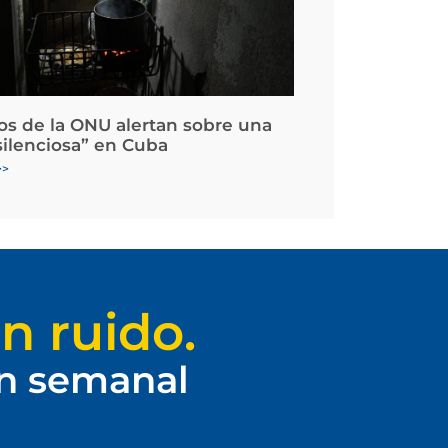
os de la ONU alertan sobre una
silenciosa” en Cuba
>>
n ruido.
ín semanal