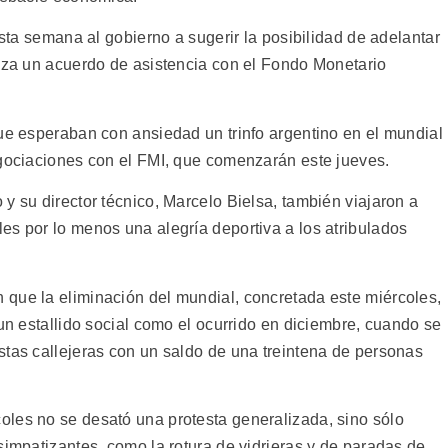
esta semana al gobierno a sugerir la posibilidad de adelantar
anza un acuerdo de asistencia con el Fondo Monetario
que esperaban con ansiedad un trinfo argentino en el mundial
egociaciones con el FMI, que comenzarán este jueves.
y su director técnico, Marcelo Bielsa, también viajaron a
es por lo menos una alegría deportiva a los atribulados
que la eliminación del mundial, concretada este miércoles,
 un estallido social como el ocurrido en diciembre, cuando se
stas callejeras con un saldo de una treintena de personas
les no se desató una protesta generalizada, sino sólo
simpatizantes, como la rotura de vidrieras y de paradas de