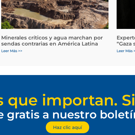
Minerales críticos y agua marchan por
Expert
sendas contrarias en América Latina
“Gaza 
Leer Más >>
Leer Más 
s que importan. Si
e gratis a nuestro bolet
Haz clic aquí