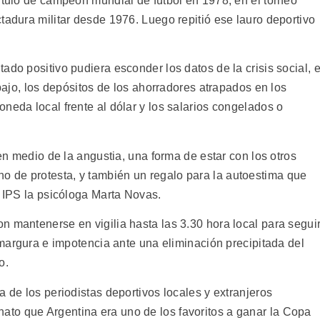
ítulo de campeón mundial de fútbol en 1978, en el torneo
tadura militar desde 1976. Luego repitió ese lauro deportivo
ado positivo pudiera esconder los datos de la crisis social, e
abajo, los depósitos de los ahorradores atrapados en los
neda local frente al dólar y los salarios congelados o
 en medio de la angustia, una forma de estar con los otros
 de protesta, y también un regalo para la autoestima que
a IPS la psicóloga Marta Novas.
n mantenerse en vigilia hasta las 3.30 hora local para segui
 amargura e impotencia ante una eliminación precipitada del
o.
a de los periodistas deportivos locales y extranjeros
to que Argentina era uno de los favoritos a ganar la Copa