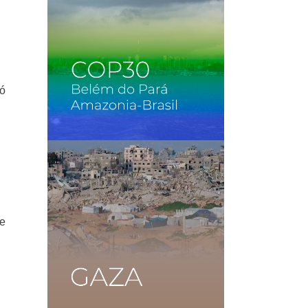
só
de