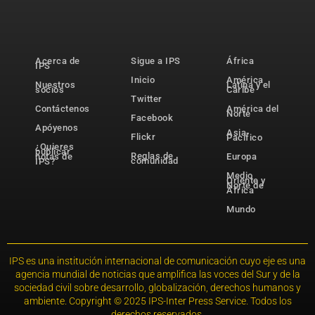
Acerca de
Sigue a IPS
África
IPS
Inicio
América
Nuestros
Latina y el
socios
Caribe
Twitter
Contáctenos
América del
Norte
Facebook
Apóyenos
Asia-
Flickr
Pacífico
¿Quieres
publicar
Reglas de
notas de
Europa
comunidad
IPS?
Medio
Oriente y
Norte de
África
Mundo
IPS es una institución internacional de comunicación cuyo eje es una
agencia mundial de noticias que amplifica las voces del Sur y de la
sociedad civil sobre desarrollo, globalización, derechos humanos y
ambiente. Copyright © 2025 IPS-Inter Press Service. Todos los
derechos reservados.