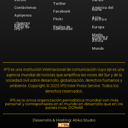
Twitter
Contáctenos
América del
Norte
Facebook
Apóyenos
Asia-
Flickr
Pacífico
¿Quieres
publicar
Reglas de
notas de
Europa
comunidad
IPS?
Medio
Oriente y
Norte de
África
Mundo
IPS es una institución internacional de comunicación cuyo eje es una
agencia mundial de noticias que amplifica las voces del Sur y de la
sociedad civil sobre desarrollo, globalización, derechos humanos y
ambiente. Copyright © 2025 IPS-Inter Press Service. Todos los
derechos reservados.
IPS es la única organización periodística mundial con más
personal y corresponsales en el mundo en desarrollo que en los
países ricos. DONAR
Desarrollo & Hosting: Atiko.Studio