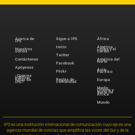
Acerca de
Sigue a IPS
África
IPS
Inicio
América
Nuestros
Latina y el
socios
Caribe
Twitter
Contáctenos
América del
Norte
Facebook
Apóyenos
Asia-
Flickr
Pacífico
¿Quieres
publicar
Reglas de
notas de
Europa
comunidad
IPS?
Medio
Oriente y
Norte de
África
Mundo
IPS es una institución internacional de comunicación cuyo eje es una
agencia mundial de noticias que amplifica las voces del Sur y de la