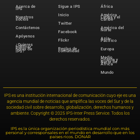
Acerca de
Sigue a IPS
África
IPS
Inicio
América
Nuestros
Latina y el
socios
Caribe
Twitter
Contáctenos
América del
Norte
Facebook
Apóyenos
Asia-
Flickr
Pacífico
¿Quieres
publicar
Reglas de
notas de
Europa
comunidad
IPS?
Medio
Oriente y
Norte de
África
Mundo
IPS es una institución internacional de comunicación cuyo eje es una
agencia mundial de noticias que amplifica las voces del Sur y de la
sociedad civil sobre desarrollo, globalización, derechos humanos y
ambiente. Copyright © 2025 IPS-Inter Press Service. Todos los
derechos reservados.
IPS es la única organización periodística mundial con más
personal y corresponsales en el mundo en desarrollo que en los
países ricos. DONAR