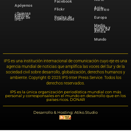
Facebook
Apóyenos
Asia-
Flickr
Pacífico
¿Quieres
publicar
Reglas de
notas de
Europa
comunidad
IPS?
Medio
Oriente y
Norte de
África
Mundo
IPS es una institución internacional de comunicación cuyo eje es una
agencia mundial de noticias que amplifica las voces del Sur y de la
sociedad civil sobre desarrollo, globalización, derechos humanos y
ambiente. Copyright © 2025 IPS-Inter Press Service. Todos los
derechos reservados.
IPS es la única organización periodística mundial con más
personal y corresponsales en el mundo en desarrollo que en los
países ricos. DONAR
Desarrollo & Hosting: Atiko.Studio