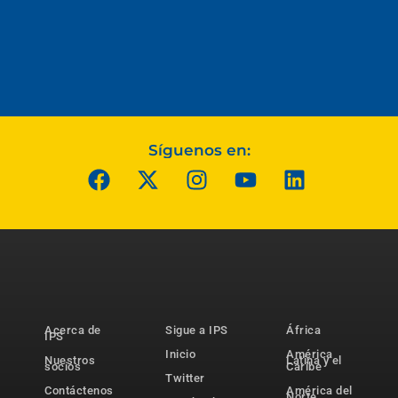
Síguenos en:
Acerca de
Sigue a IPS
África
IPS
Inicio
América
Nuestros
Latina y el
socios
Caribe
Twitter
Contáctenos
América del
Norte