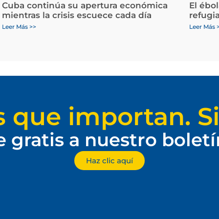
Cuba continúa su apertura económica
El ébo
mientras la crisis escuece cada día
refugi
Leer Más >>
Leer Más 
s que importan. Si
e gratis a nuestro bolet
Haz clic aquí