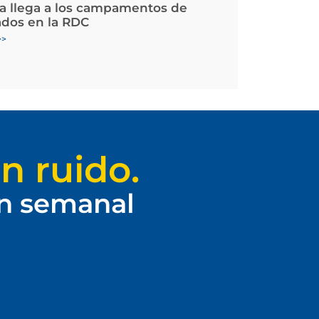
la llega a los campamentos de
ados en la RDC
>>
n ruido.
ín semanal